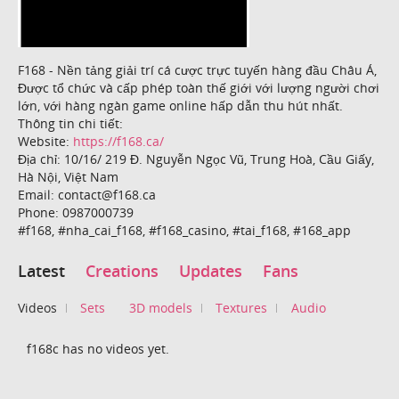
F168 - Nền tảng giải trí cá cược trực tuyến hàng đầu Châu Á,
Được tổ chức và cấp phép toàn thế giới với lượng người chơi
lớn, với hàng ngàn game online hấp dẫn thu hút nhất.
Thông tin chi tiết:
Website:
https://f168.ca/
Địa chỉ: 10/16/ 219 Đ. Nguyễn Ngọc Vũ, Trung Hoà, Cầu Giấy,
Hà Nội, Việt Nam
Email: contact@f168.ca
Phone: 0987000739
#f168, #nha_cai_f168, #f168_casino, #tai_f168, #168_app
Latest
Creations
Updates
Fans
Videos
Sets
3D models
Textures
Audio
f168c has no videos yet.