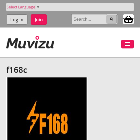
Select Language
▼
Log in
Join
f168c