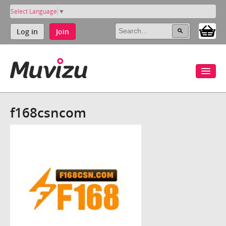
Select Language
▼
Log in
Join
f168csncom