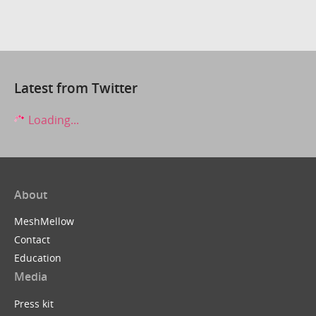
Latest from Twitter
Loading...
About
MeshMellow
Contact
Education
Media
Press kit