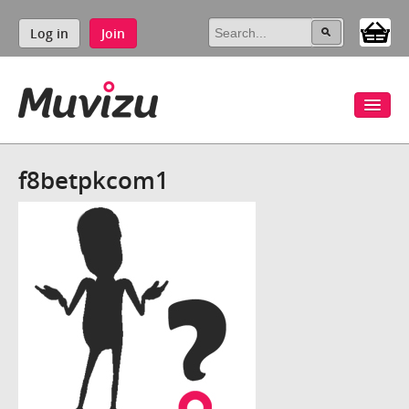
Log in
Join
f8betpkcom1