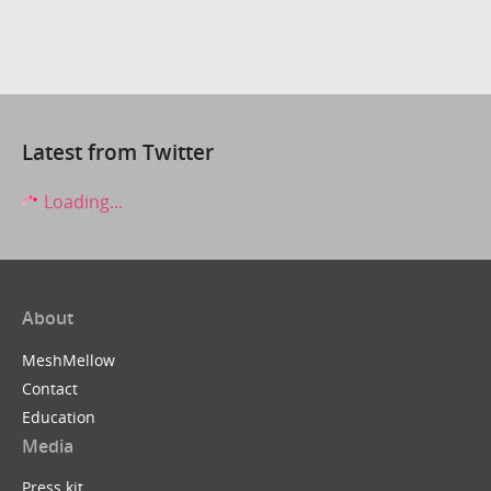
Latest from Twitter
Loading...
About
MeshMellow
Contact
Education
Media
Press kit