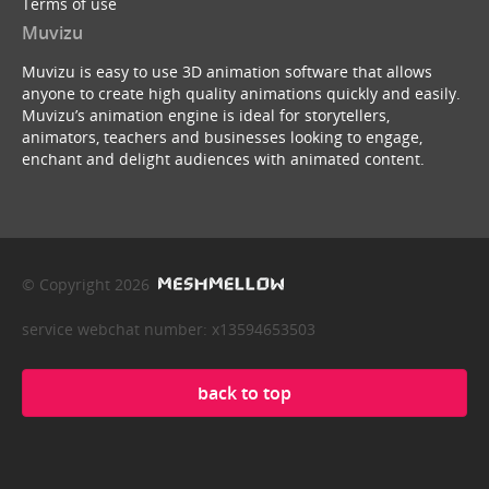
Terms of use
Muvizu
Muvizu is easy to use 3D animation software that allows
anyone to create high quality animations quickly and easily.
Muvizu’s animation engine is ideal for storytellers,
animators, teachers and businesses looking to engage,
enchant and delight audiences with animated content.
© Copyright 2026
service webchat number: x13594653503
back to top