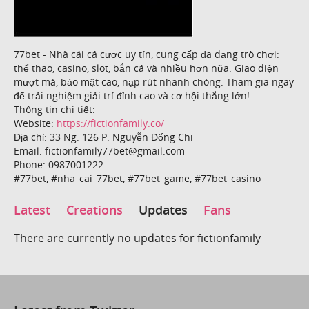
77bet - Nhà cái cá cược uy tín, cung cấp đa dạng trò chơi:
thể thao, casino, slot, bắn cá và nhiều hơn nữa. Giao diện
mượt mà, bảo mật cao, nạp rút nhanh chóng. Tham gia ngay
để trải nghiệm giải trí đỉnh cao và cơ hội thắng lớn!
Thông tin chi tiết:
Website:
https://fictionfamily.co/
Địa chỉ: 33 Ng. 126 P. Nguyễn Đổng Chi
Email: fictionfamily77bet@gmail.com
Phone: 0987001222
#77bet, #nha_cai_77bet, #77bet_game, #77bet_casino
Latest
Creations
Updates
Fans
There are currently no updates for fictionfamily