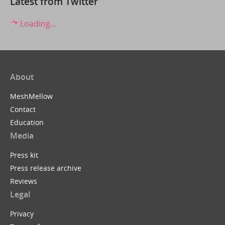
Latest from Twitter
Loading...
About
MeshMellow
Contact
Education
Media
Press kit
Press release archive
Reviews
Legal
Privacy