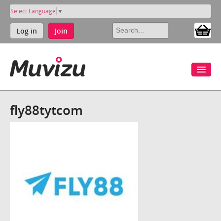
Select Language
▼
Log in
Join
fly88tytcom