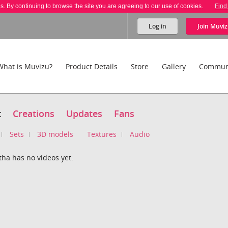
es. By continuing to browse the site you are agreeing to our use of cookies.
Find
Log in
Join
Muviz
What is Muvizu?
Product Details
Store
Gallery
Commun
t
Creations
Updates
Fans
Sets
3D models
Textures
Audio
ha has no videos yet.