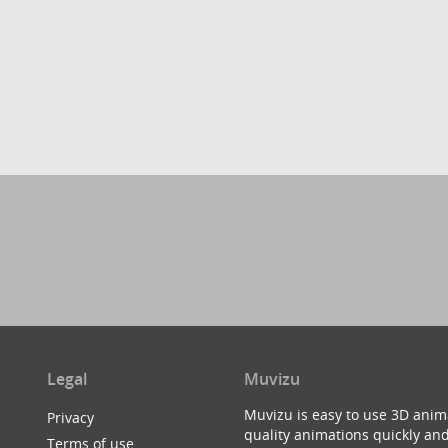
Legal
Muvizu
Muvizu is easy to use 3D anim
Privacy
quality animations quickly and
Terms of use