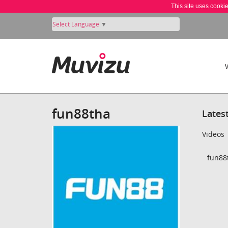
This site uses cooki
Select Language
▼
fun88tha
Lates
Videos
fun88t