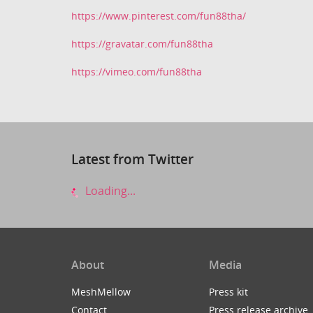
https://www.pinterest.com/fun88tha/
https://gravatar.com/fun88tha
https://vimeo.com/fun88tha
Latest from Twitter
Loading...
About
Media
MeshMellow
Press kit
Contact
Press release archive