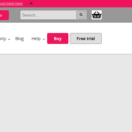
 out more here
u
ity
Blog
Help
Buy
Free trial