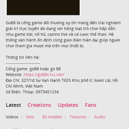
Go88 là cổng game đổi thưởng uy tín mang đến trải nghiệm
giải trí trực tuyến đa dạng với hàng loạt trò chơi hấp dẫn
như game bài, nổ hũ, casino live và cá cược thể thao. Hệ
thống vận hành ổn định cùng giao diện hiện đại giúp người
chơi tham gia mượt mà trên mọi thiết bị.
Thông tin liên hệ:
------------------------
Cổng game: go88 hoặc go 88
Website:
https://go88v.hu.net/
Địa Chỉ: 327/1d Sư Vạn Hạnh Tổ25 Khu phố II, Vườn Lài, Hồ
Chí Minh, Việt Nam
Số Điện: Thoại: 0973451234
Latest
Creations
Updates
Fans
Videos
Sets
3D models
Textures
Audio