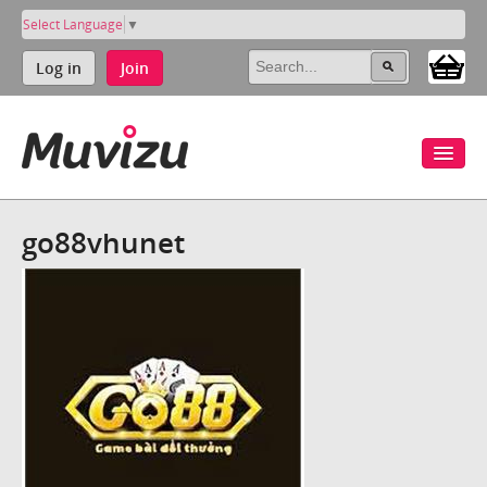
Select Language
▼
Log in
Join
go88vhunet