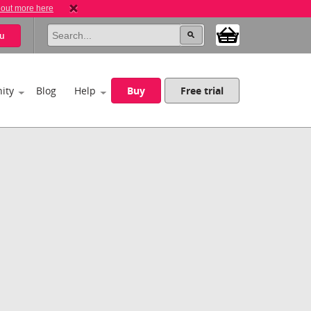
 out more here
u
ity
Blog
Help
Buy
Free trial