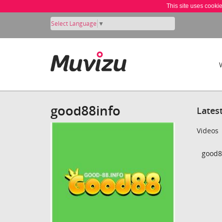
This site uses cooki
Select Language
▼
good88info
Lates
Videos
good88