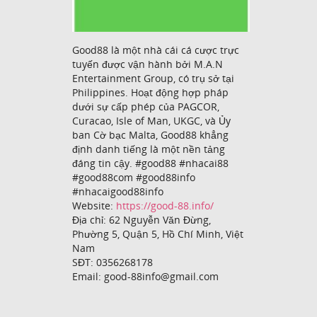
Good88 là một nhà cái cá cược trực
tuyến được vận hành bởi M.A.N
Entertainment Group, có trụ sở tại
Philippines. Hoạt động hợp pháp
dưới sự cấp phép của PAGCOR,
Curacao, Isle of Man, UKGC, và Ủy
ban Cờ bạc Malta, Good88 khẳng
định danh tiếng là một nền tảng
đáng tin cậy. #good88 #nhacai88
#good88com #good88info
#nhacaigood88info
Website:
https://good-88.info/
Địa chỉ: 62 Nguyễn Văn Đừng,
Phường 5, Quận 5, Hồ Chí Minh, Việt
Nam
SĐT: 0356268178
Email: good-88info@gmail.com