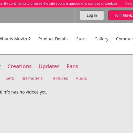
es. By continuing to browse the site you are agreeing to our use of cookies.
Find
Log in
Join
Muviz
What is Muvizu?
Product Details
Store
Gallery
Commun
t
Creations
Updates
Fans
Sets
3D models
Textures
Audio
info has no videos yet.