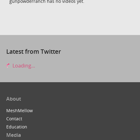
gunpowderranch has no videos yet.
Latest from Twitter
Loading...
About
MeshMellow
Contact
Education
Media