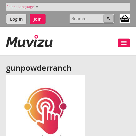
Select Language
▼
Log in
Join
gunpowderranch