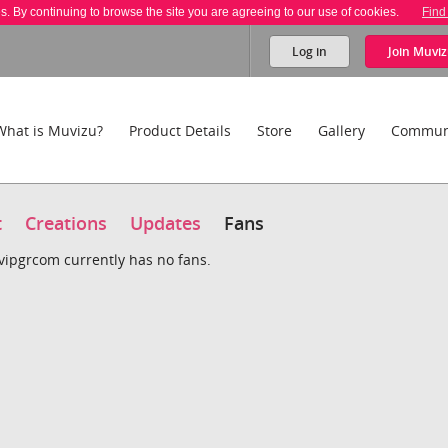
es. By continuing to browse the site you are agreeing to our use of cookies.
Find
Log in
Join
Muviz
What is Muvizu?
Product Details
Store
Gallery
Commun
t
Creations
Updates
Fans
vipgrcom currently has no fans.