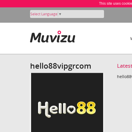
This site uses cooki
Select Language
▼
hello88vipgrcom
Lates
hello88