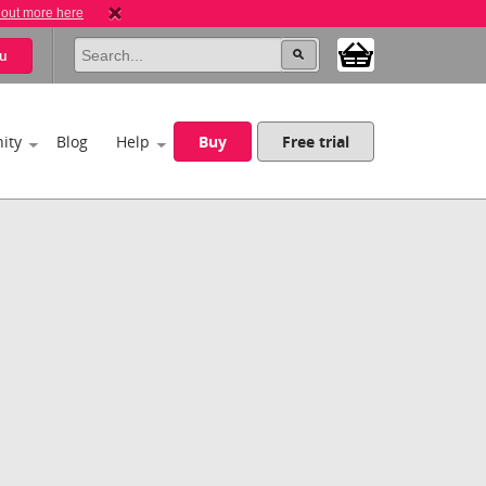
 out more here
u
ity
Blog
Help
Buy
Free trial