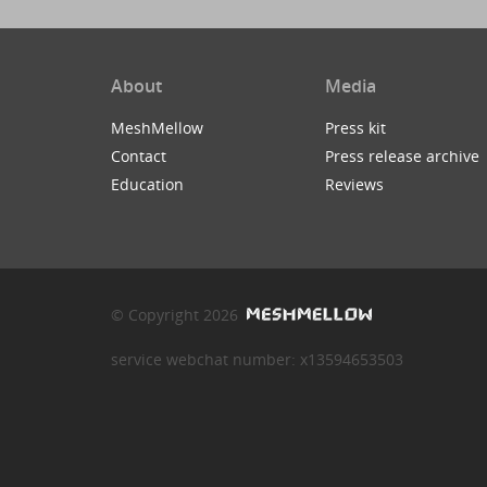
About
Media
MeshMellow
Press kit
Contact
Press release archive
Education
Reviews
© Copyright 2026
service webchat number: x13594653503