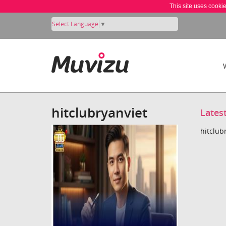
This site uses cooki
Select Language
▼
hitclubryanviet
Lates
hitclub