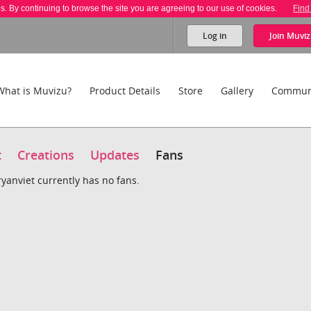
es. By continuing to browse the site you are agreeing to our use of cookies.
Find
Log in
Join
Muviz
What is Muvizu?
Product Details
Store
Gallery
Commun
t
Creations
Updates
Fans
ryanviet currently has no fans.