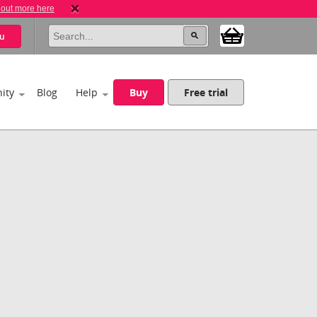
 out more here
u
ity
Blog
Help
Buy
Free trial