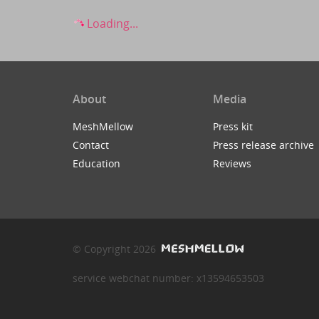
Loading...
About
Media
MeshMellow
Press kit
Contact
Press release archive
Education
Reviews
© Copyright 2026
service webchat number: x13594653503