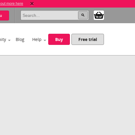
 out more here
u
ity
Blog
Help
Buy
Free trial