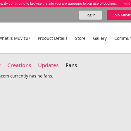
es. By continuing to browse the site you are agreeing to our use of cookies.
Find
Log in
Join
Muviz
What is Muvizu?
Product Details
Store
Gallery
Commun
t
Creations
Updates
Fans
com currently has no fans.