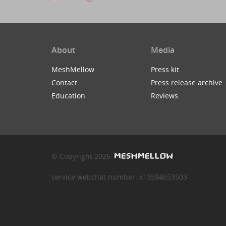
About
Media
MeshMellow
Press kit
Contact
Press release archive
Education
Reviews
© Copyright 2026
service webchat number: x13594653503