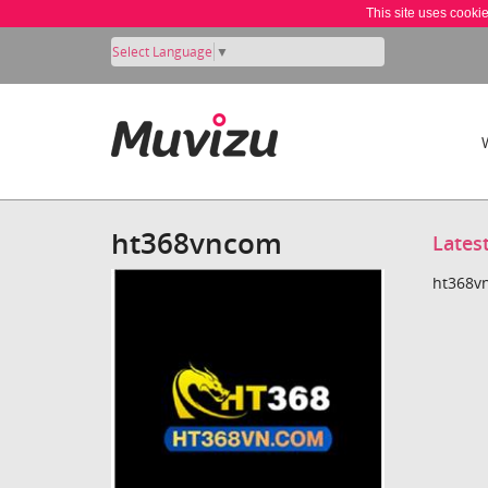
This site uses cooki
Select Language
▼
ht368vncom
Lates
ht368vn