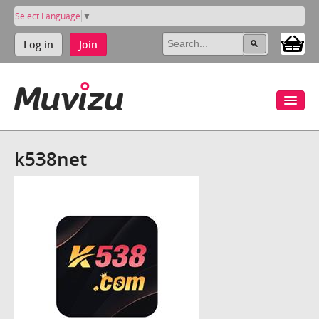
Select Language
▼
Log in
Join
k538net