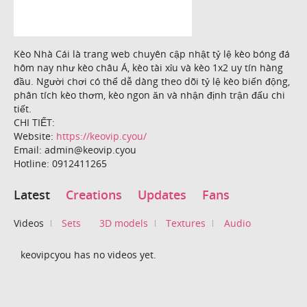
Kèo Nhà Cái là trang web chuyên cập nhật tỷ lệ kèo bóng đá
hôm nay như kèo châu Á, kèo tài xỉu và kèo 1x2 uy tín hàng
đầu. Người chơi có thể dễ dàng theo dõi tỷ lệ kèo biến động,
phân tích kèo thơm, kèo ngon ăn và nhận định trận đấu chi
tiết.
CHI TIẾT:
Website:
https://keovip.cyou/
Email: admin@keovip.cyou
Hotline: 0912411265
Latest
Creations
Updates
Fans
Videos
Sets
3D models
Textures
Audio
keovipcyou has no videos yet.