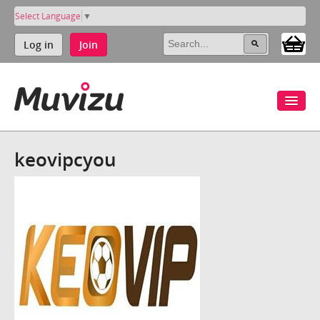
Select Language
▼
Log in
Join
keovipcyou