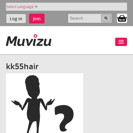
Select Language
▼
Log in
Join
kk55hair