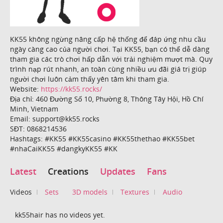
KK55 không ngừng nâng cấp hệ thống để đáp ứng nhu cầu
ngày càng cao của người chơi. Tại KK55, bạn có thể dễ dàng
tham gia các trò chơi hấp dẫn với trải nghiệm mượt mà. Quy
trình nạp rút nhanh, an toàn cùng nhiều ưu đãi giá trị giúp
người chơi luôn cảm thấy yên tâm khi tham gia.
Website:
https://kk55.rocks/
Địa chỉ: 460 Đường Số 10, Phường 8, Thông Tây Hội, Hồ Chí
Minh, Vietnam
Email: support@kk55.rocks
SĐT: 0868214536
Hashtags: #KK55 #KK55casino #KK55thethao #KK55bet
#nhaCaiKK55 #dangkyKK55 #KK
Latest
Creations
Updates
Fans
Videos
Sets
3D models
Textures
Audio
kk55hair has no videos yet.