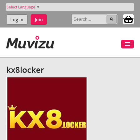
Select Language
▼
Log in
Join
kx8locker