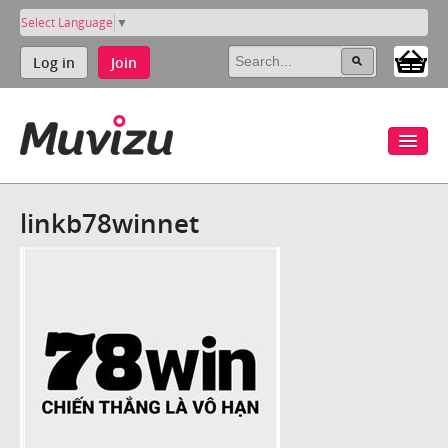
Select Language
▼
Log in
Join
linkb78winnet