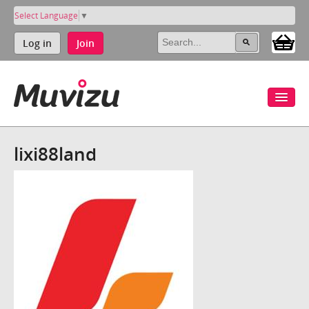
Select Language
▼
Log in
Join
lixi88land