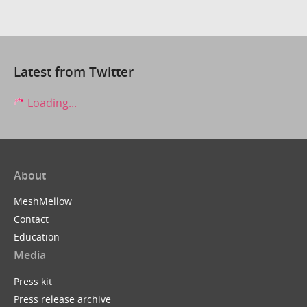
Latest from Twitter
Loading...
About
MeshMellow
Contact
Education
Media
Press kit
Press release archive