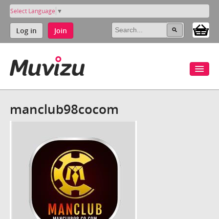
Select Language
▼
Log in
Join
manclub98cocom