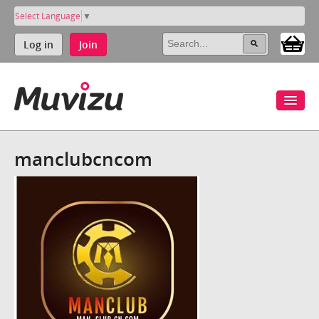
Select Language
▼
Log in
Join
manclubcncom