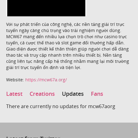
Với sự phát triển của công nghệ, các nền tảng giải trí trực
tuyến ngày càng chú trọng vào trải nghiệm người dùng.
MCW67 mang đến nhiều lựa chọn trò chơi như casino trực
tuyến, cá cược thể thao và slot game đổi thưởng hấp dẫn.
Giao diện được thiết kế thân thiện giúp người chơi dễ dàng
thao tác và truy cập nhanh trên nhiều thiết bị. Nền tảng
cũng liên tục nâng cấp hệ thống nhằm mang lại môi trường
giải trí trực tuyến ổn định và tiện lợi.
Website:
https://mcw67a.org/
Latest
Creations
Updates
Fans
There are currently no updates for mcw67aorg