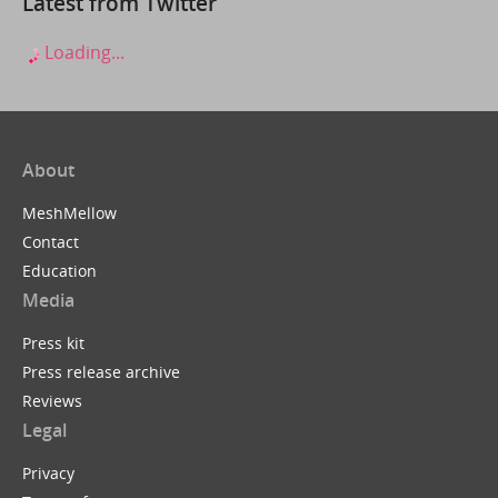
Latest from Twitter
Loading...
About
MeshMellow
Contact
Education
Media
Press kit
Press release archive
Reviews
Legal
Privacy