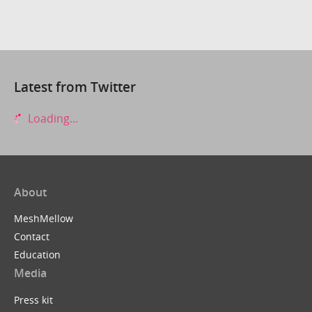
Latest from Twitter
Loading...
About
MeshMellow
Contact
Education
Media
Press kit