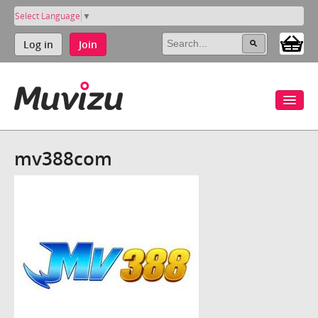
Select Language
▼
Log in
Join
mv388com