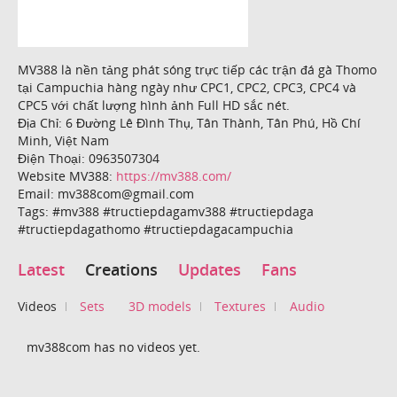
MV388 là nền tảng phát sóng trực tiếp các trận đá gà Thomo
tại Campuchia hàng ngày như CPC1, CPC2, CPC3, CPC4 và
CPC5 với chất lượng hình ảnh Full HD sắc nét.
Địa Chỉ: 6 Đường Lê Đình Thụ, Tân Thành, Tân Phú, Hồ Chí
Minh, Việt Nam
Điện Thoại: 0963507304
Website MV388:
https://mv388.com/
Email: mv388com@gmail.com
Tags: #mv388 #tructiepdagamv388 #tructiepdaga
#tructiepdagathomo #tructiepdagacampuchia
Latest
Creations
Updates
Fans
Videos
Sets
3D models
Textures
Audio
mv388com has no videos yet.