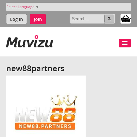
Select Language
▼
Log in
Join
new88partners