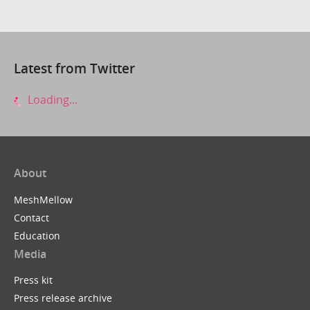
Latest from Twitter
Loading...
About
MeshMellow
Contact
Education
Media
Press kit
Press release archive