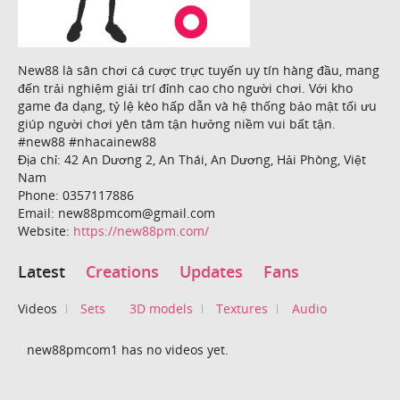
New88 là sân chơi cá cược trực tuyến uy tín hàng đầu, mang
đến trải nghiệm giải trí đỉnh cao cho người chơi. Với kho
game đa dạng, tỷ lệ kèo hấp dẫn và hệ thống bảo mật tối ưu
giúp người chơi yên tâm tận hưởng niềm vui bất tận.
#new88 #nhacainew88
Địa chỉ: 42 An Dương 2, An Thái, An Dương, Hải Phòng, Việt
Nam
Phone: 0357117886
Email: new88pmcom@gmail.com
Website:
https://new88pm.com/
Latest
Creations
Updates
Fans
Videos
Sets
3D models
Textures
Audio
new88pmcom1 has no videos yet.