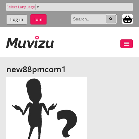
Select Language
▼
Log in
Join
new88pmcom1