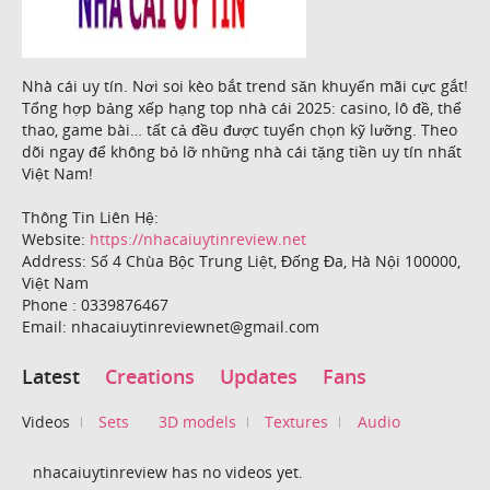
Nhà cái uy tín. Nơi soi kèo bắt trend săn khuyến mãi cực gắt!
Tổng hợp bảng xếp hạng top nhà cái 2025: casino, lô đề, thể
thao, game bài… tất cả đều được tuyển chọn kỹ lưỡng. Theo
dõi ngay để không bỏ lỡ những nhà cái tặng tiền uy tín nhất
Việt Nam!
Thông Tin Liên Hệ:
Website:
https://nhacaiuytinreview.net
Address: Số 4 Chùa Bộc Trung Liệt, Đống Đa, Hà Nội 100000,
Việt Nam
Phone : 0339876467
Email: nhacaiuytinreviewnet@gmail.com
Latest
Creations
Updates
Fans
Videos
Sets
3D models
Textures
Audio
nhacaiuytinreview has no videos yet.