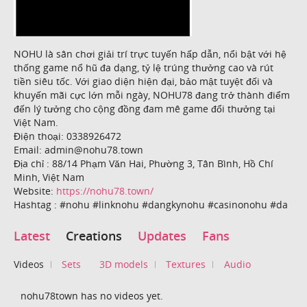
NOHU là sân chơi giải trí trực tuyến hấp dẫn, nổi bật với hệ
thống game nổ hũ đa dạng, tỷ lệ trúng thưởng cao và rút
tiền siêu tốc. Với giao diện hiện đại, bảo mật tuyệt đối và
khuyến mãi cực lớn mỗi ngày, NOHU78 đang trở thành điểm
đến lý tưởng cho cộng đồng đam mê game đổi thưởng tại
Việt Nam.
Điện thoại: 0338926472
Email: admin@nohu78.town
Địa chỉ : 88/14 Phạm Văn Hai, Phường 3, Tân Bình, Hồ Chí
Minh, Việt Nam
Website:
https://nohu78.town/
Hashtag : #nohu #linknohu #dangkynohu #casinonohu #da
Latest
Creations
Updates
Fans
Videos
Sets
3D models
Textures
Audio
nohu78town has no videos yet.