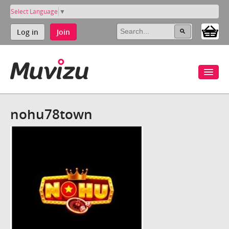
Select Language
▼
Log in
Join
nohu78town