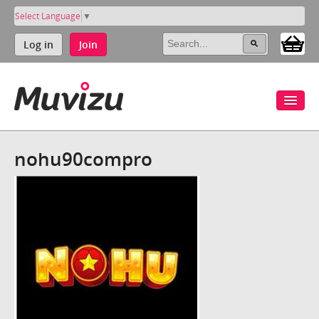
Select Language
▼
Log in
Join
nohu90compro