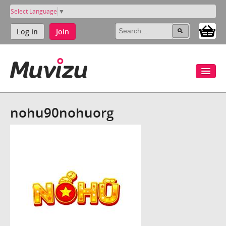
Select Language
▼
Log in
Join
nohu90nohuorg