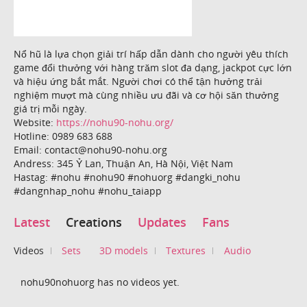
Nổ hũ là lựa chọn giải trí hấp dẫn dành cho người yêu thích
game đổi thưởng với hàng trăm slot đa dạng, jackpot cực lớn
và hiệu ứng bắt mắt. Người chơi có thể tận hưởng trải
nghiệm mượt mà cùng nhiều ưu đãi và cơ hội săn thưởng
giá trị mỗi ngày.
Website:
https://nohu90-nohu.org/
Hotline: 0989 683 688
Email: contact@nohu90-nohu.org
Andress: 345 Ỷ Lan, Thuận An, Hà Nội, Việt Nam
Hastag: #nohu #nohu90 #nohuorg #dangki_nohu
#dangnhap_nohu #nohu_taiapp
Latest
Creations
Updates
Fans
Videos
Sets
3D models
Textures
Audio
nohu90nohuorg has no videos yet.