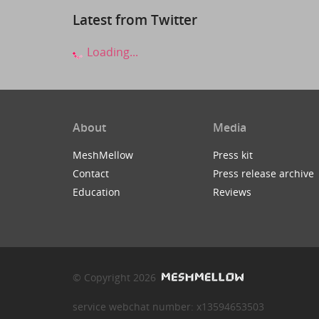
Latest from Twitter
Loading...
About
Media
MeshMellow
Press kit
Contact
Press release archive
Education
Reviews
© Copyright 2026
service webchat number: x13594653503