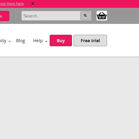
 out more here
u
ity
Blog
Help
Buy
Free trial