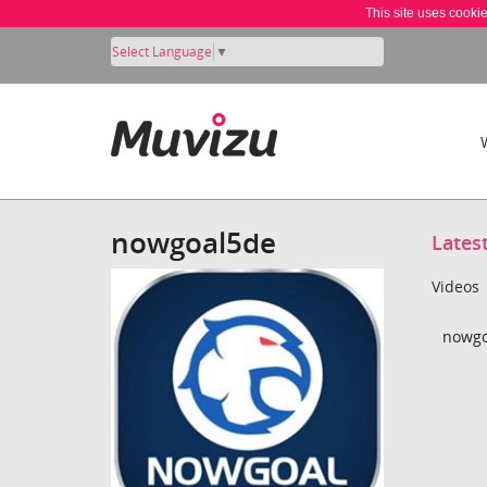
This site uses cooki
Select Language
▼
nowgoal5de
Lates
Videos
nowgo