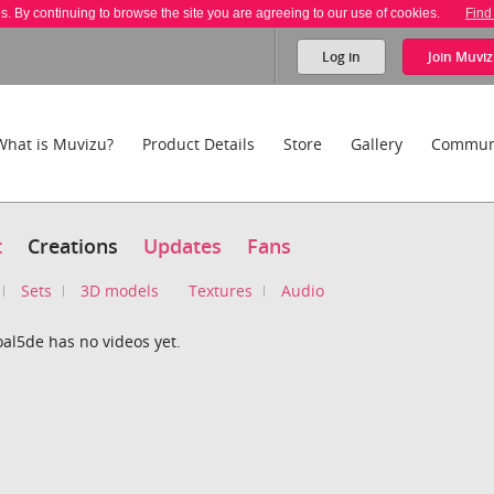
es. By continuing to browse the site you are agreeing to our use of cookies.
Find
Log in
Join
Muviz
What is Muvizu?
Product Details
Store
Gallery
Commun
t
Creations
Updates
Fans
Sets
3D models
Textures
Audio
al5de has no videos yet.