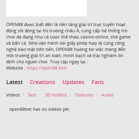
OPEN88 được biết đến là nền tảng giải trí trực tuyến hoạt
động sôi động tại thị trường châu Á, cung cấp hệ thống trò
chơi đa dạng như cá cược thể thao, casino online, slot game
và bắn cá. Nhờ vận hành với giấy phép hợp lệ cùng công
nghệ bảo mật tiên tiến, OPEN88 hướng tới việc mang đến
môi trường giải trí an toàn, minh bạch và trải nghiệm ổn
định cho người chơi. Truy cập ngay tại :
Website :
https://open88.bet/
Latest
Creations
Updates
Fans
Videos
Sets
3D models
Textures
Audio
open88bet has no videos yet.