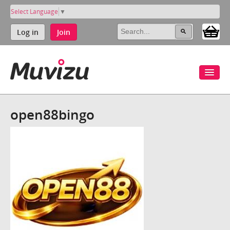
Select Language
▼
Log in
Join
open88bingo