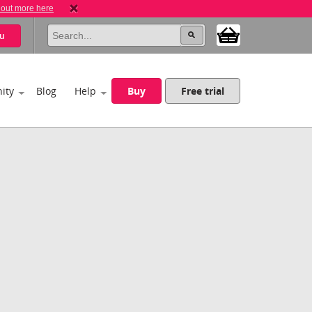
 out more here
u
ity
Blog
Help
Buy
Free trial