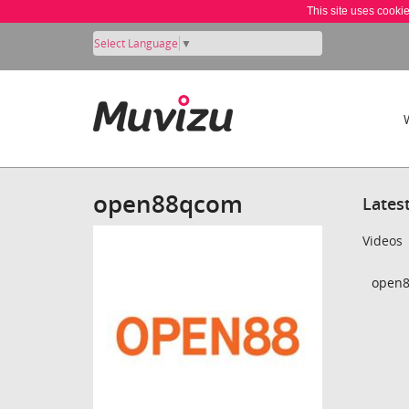
This site uses cooki
Select Language
▼
open88qcom
Lates
Videos
open8