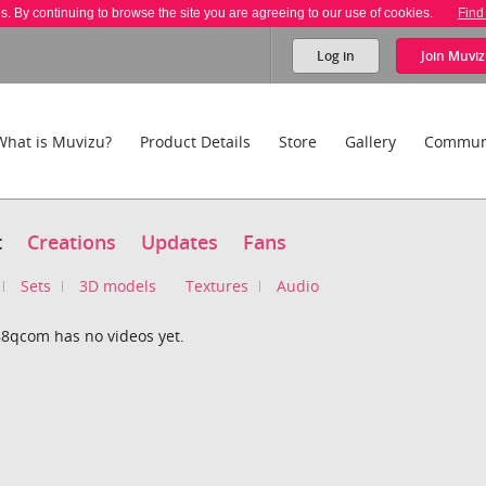
es. By continuing to browse the site you are agreeing to our use of cookies.
Find
Log in
Join
Muviz
What is Muvizu?
Product Details
Store
Gallery
Commun
t
Creations
Updates
Fans
Sets
3D models
Textures
Audio
8qcom has no videos yet.