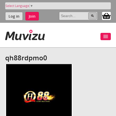
Select Language
▼
Log in
Join
qh88rdpmo0