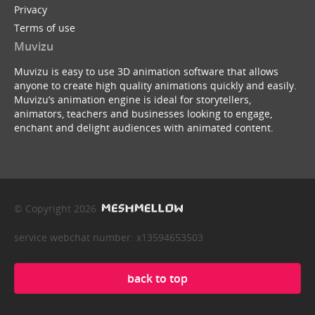
Privacy
Terms of use
Muvizu
Muvizu is easy to use 3D animation software that allows
anyone to create high quality animations quickly and easily.
Muvizu’s animation engine is ideal for storytellers,
animators, teachers and businesses looking to engage,
enchant and delight audiences with animated content.
© Copyright 2026
service webchat number: x13594653503
back to top