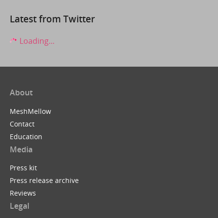
Latest from Twitter
Loading...
About
MeshMellow
Contact
Education
Media
Press kit
Press release archive
Reviews
Legal