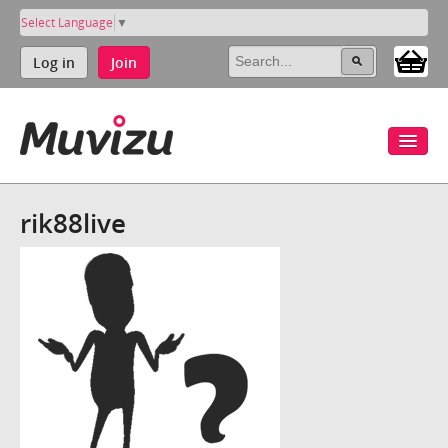
Select Language
▼
Log in
Join
rik88live