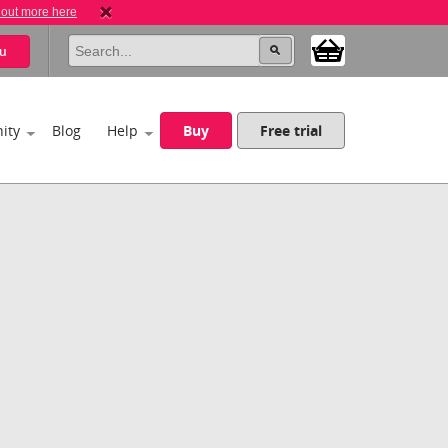
 out more here
u
ity
Blog
Help
Buy
Free trial