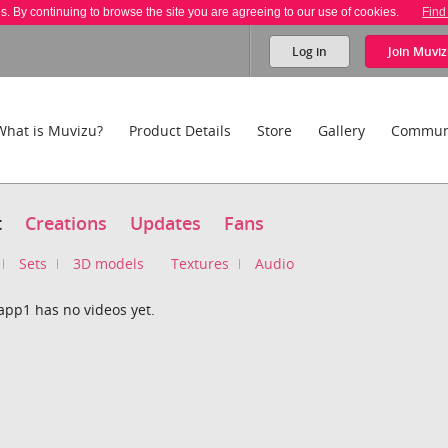
es. By continuing to browse the site you are agreeing to our use of cookies.
Find
Log in
Join
Muviz
What is Muvizu?
Product Details
Store
Gallery
Commun
t
Creations
Updates
Fans
Sets
3D models
Textures
Audio
app1 has no videos yet.