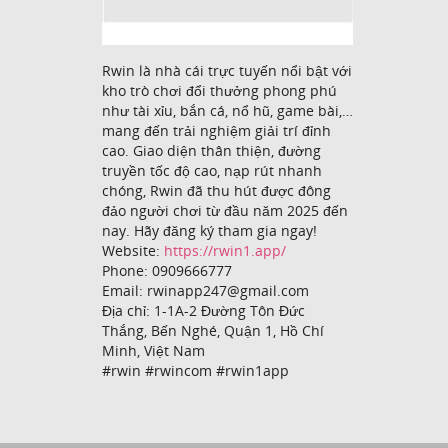
Rwin là nhà cái trực tuyến nổi bật với
kho trò chơi đổi thưởng phong phú
như tài xỉu, bắn cá, nổ hũ, game bài,…
mang đến trải nghiệm giải trí đỉnh
cao. Giao diện thân thiện, đường
truyền tốc độ cao, nạp rút nhanh
chóng, Rwin đã thu hút được đông
đảo người chơi từ đầu năm 2025 đến
nay. Hãy đăng ký tham gia ngay!
Website:
https://rwin1.app/
Phone: 0909666777
Email: rwinapp247@gmail.com
Địa chỉ: 1-1A-2 Đường Tôn Đức
Thắng, Bến Nghé, Quận 1, Hồ Chí
Minh, Việt Nam
#rwin #rwincom #rwin1app