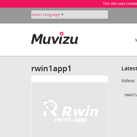
This site uses cooki
Select Language
▼
rwin1app1
Lates
Videos
rwin1