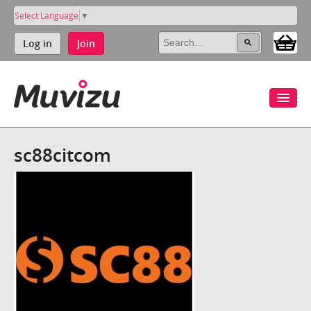
Select Language
▼
Log in
Join
sc88citcom