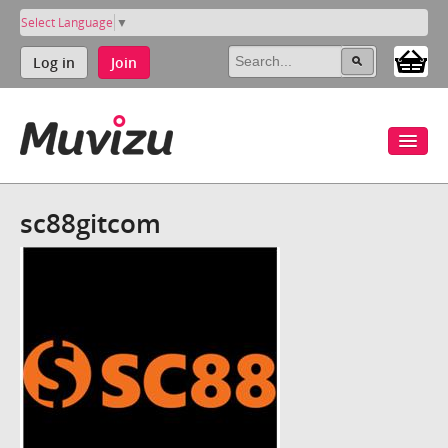
Select Language
▼
Log in
Join
sc88gitcom