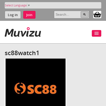
Select Language
▼
Log in
Join
sc88watch1