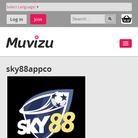
Select Language
▼
Log in
Join
sky88appco