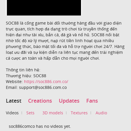
SOC88 là cổng game bài đổi thưởng hàng đầu với giao diện
trực quan, tích hợp đa dạng trò chơi từ truyền thống đến
hiện đại như tài xỉu, bắn cá, đá gà và nổ hũ. SOC88 nổi bật
nhờ tốc độ xử lý mượt, nạp rút tiền linh hoạt qua nhiều
phương thức, bảo mật tối đa và hỗ trợ người chơi 24/7. Hàng
loạt ưu đãi và sự kiện diễn ra liên tục mang đến trải nghiệm
cá cược an toàn và hấp dẫn cho mọi người chơi.
Thông tin liên hệ:
Thương hiệu: SOC88
Website:
https://soc886.com.co/
Email: support@soc886.com.co
Latest
Creations
Updates
Fans
Videos
Sets
3D models
Textures
Audio
soc886comco has no videos yet.