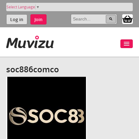
Select Language
▼
Log in
Join
soc886comco