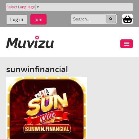
Select Language
▼
Log in
Join
sunwinfinancial