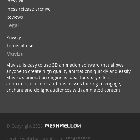
Press kit
Press release archive
Reviews
Legal
Privacy
Terms of use
Muvizu
Muvizu is easy to use 3D animation software that allows
anyone to create high quality animations quickly and easily.
Muvizu’s animation engine is ideal for storytellers,
animators, teachers and businesses looking to engage,
enchant and delight audiences with animated content.
© Copyright 2026
service webchat number: x13594653503