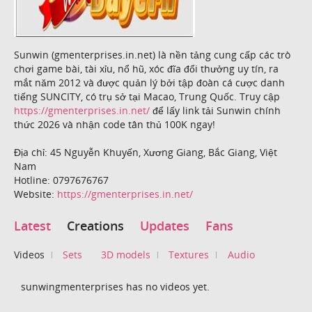
Sunwin (gmenterprises.in.net) là nền tảng cung cấp các trò
chơi game bài, tài xỉu, nổ hũ, xóc đĩa đổi thưởng uy tín, ra
mắt năm 2012 và được quản lý bởi tập đoàn cá cược danh
tiếng SUNCITY, có trụ sở tại Macao, Trung Quốc. Truy cập
https://gmenterprises.in.net/
để lấy link tải Sunwin chính
thức 2026 và nhận code tân thủ 100K ngay!
Địa chỉ: 45 Nguyễn Khuyến, Xương Giang, Bắc Giang, Việt
Nam
Hotline: 0797676767
Website:
https://gmenterprises.in.net/
Latest
Creations
Updates
Fans
Videos
Sets
3D models
Textures
Audio
sunwingmenterprises has no videos yet.