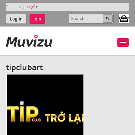
Select Language
▼
Log in
Join
tipclubart