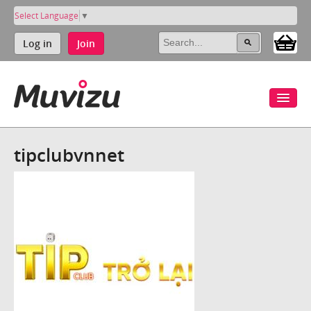
Select Language
▼
Log in
Join
tipclubvnnet