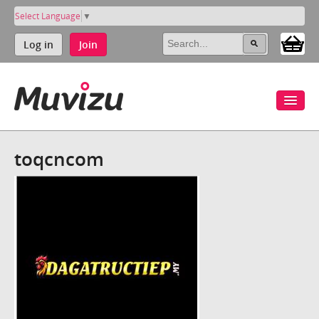
Select Language
▼
Log in
Join
toqcncom