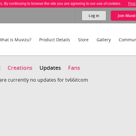
es. By continuing to browse the site you are agreeing to our use of cookies.
Find
Log in
Join
Muviz
What is Muvizu?
Product Details
Store
Gallery
Commun
t
Creations
Updates
Fans
are currently no updates for tv66itcom