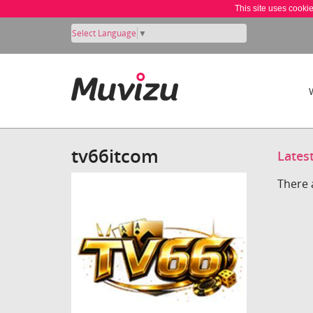
This site uses cooki
Select Language
▼
tv66itcom
Lates
There 