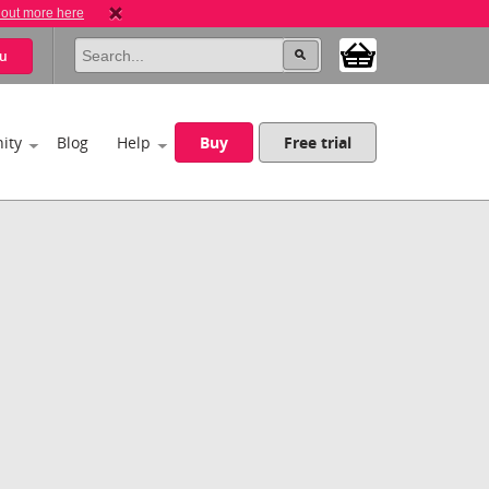
 out more here
u
ity
Blog
Help
Buy
Free trial