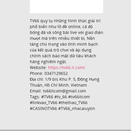
TV66 quy tụ những hình thức giải trí
phổ biến như lô đề online, cá độ
bóng đá và sòng bài live với giao diện
mượt mà trên nhiều thiết bị. Nền
tảng chú trọng vào tính minh bạch
của kết quả trò chơi và áp dụng
chính sách bảo mật dữ liệu khách
hàng nghiêm ngặt.
Website:
https://tv66.it.com/
Phone: 0347129652
Địa chỉ: 1/9 bis Khu P. 5, Đông Hưng
Thuận, Hồ Chí Minh, Vietnam
Email: tv66itcom@gmail.com
Tags: #TV66 #tv_66 #tv66itcom
#linkvao_TV66 #thethao_TV66
#CASINOTV66 #TV66_nhacaiuytin