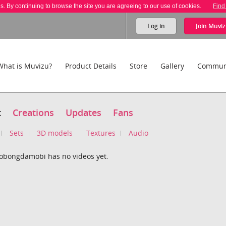
es. By continuing to browse the site you are agreeing to our use of cookies.
Find
Log in
Join
Muviz
What is Muvizu?
Product Details
Store
Gallery
Commun
t
Creations
Updates
Fans
Sets
3D models
Textures
Audio
eobongdamobi has no videos yet.