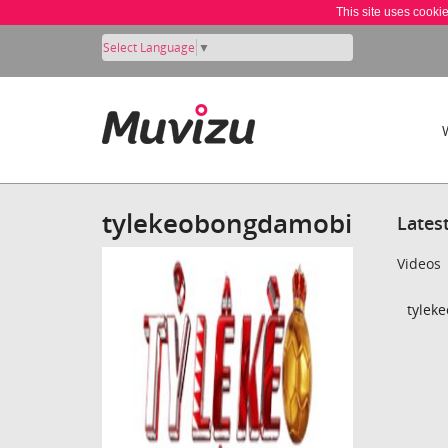
This site uses cooki
Select Language
▼
tylekeobongdamobi
Lates
Videos
tylek