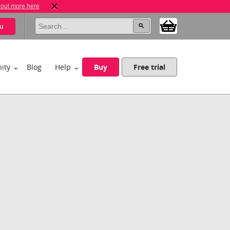
 out more here
u
ity
Blog
Help
Buy
Free trial