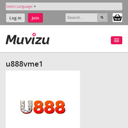
Select Language
▼
Log in
Join
u888vme1